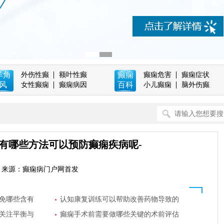
羊角
癫痫
外伤性癫
额叶性癫
癫痫危害
癫痫症状
风
百科
女性癫痫
癫痫病因
小儿癫痫
脑外伤癫
有哪些方法可以预防癫痫疾病呢-
来源：癫痫病门户网首发
免哪些含有
认知康复训练可以帮助改善药物导致的
关注平衡与
癫痫手术前需要做哪些关键的术前评估