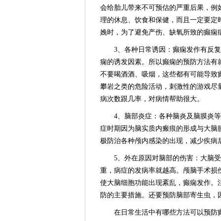
会给胎儿带来不可预估的严重后果，例
理的休息、饮食和保健，而且一定要定
娩时，为了避免产伤、缺氧所致的癫痫
3、各种日常诱因：癫痫发作有反复
痫的诱发因素。所以癫痫的预防方法有
不要喝酒酒、吸烟，这些都有可能导致
攀岩之类的危险活动，刺激性的游戏尽
病次数跟几率，对病情帮助很大。
4、脑部炎症：各种脑炎及脑膜炎等
症时期因为脑实质内瘢痕的形成与大脑
极防治各种颅内感染的出现，减少疾病
5、外在原因对脑部的伤害：大脑受
重，病症的发病率就越高。颅脑手术损
使大脑细胞功能出现紊乱，癫痫发作。
防的主要措施。还要预防脑部寄生虫，
在日常生活中有哪些方法可以预防癫