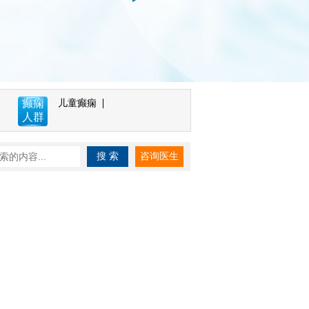
癫痫
儿童癫痫
人群