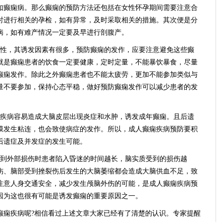
如癫痫病。那么癫痫的预防方法还包括在女性怀孕期间需要注意合
时进行相关的孕检，如有异常，及时采取相关的措施。其次便是分
病，如有难产情况一定要及早进行剖腹产。
性，其诱发因素有很多，预防癫痫的发作，应要注意避免这些癫
就是癫痫患者的饮食一定要健康，定时定量，不能暴饮暴食，尽量
癫痫发作。除此之外癫痫患者也不能太疲劳，更加不能参加类似与
量不要参加，保持心态平稳，做好预防癫痫发作可以减少患者的发
疾病容易造成大脑皮层出现炎症和水肿，诱发成年癫痫。且后遗
膜发生粘连，也会致使病症的发作。所以，成人癫痫疾病预防要积
后遗症及并发症的发生可能。
到外部损伤时患者陷入昏迷的时间越长，脑实质受到的损伤越
伤、脑部受到挫裂伤后发生的大脑萎缩都会造成大脑供血不足，致
注意人身交通安全，减少发生颅脑外伤的可能，是成人癫痫疾病预
因为这也很有可能是诱发癫痫的重要原因之一。
痫疾病呢?相信看过上述文章大家已经有了清楚的认识。专家提醒