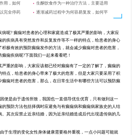
作用，如何
生酮饮食作为一种治疗方法，主要适用
以完全停药
逐渐减药过程中为何容易复发，如何平
疾病呢? 癫痫对患者的心理和家庭造成了极其严重的影响，大家应
痫的疾病具有突然发作和反复发作等不一样的特点，给患者的身心
了积极有效的预防癫痫发作的方法，就会减少癫痫对患者的危害，
防癫痫疾病呢?下面我们一起来看看吧！
严重的影响，大家应该都已经对癫痫有了一定的了解了，癫痫的
的特点，给患者的身心带来了极大的危害，但是大家只要采用了积
少癫痫对患者的危害，那么，在日常生活中有哪些方法可以预防癫
因便是由于遗传所致，我国也一直倡导优生优育，只有做到这一
痫的预防方法包括择偶时应避免与有癫痫病和癫痫病家族史的人结
病。其次应禁止近亲结婚，因为近亲结婚造成后代出现遗传病的几
由于生理的变化女性身体健康需要格外重视，一点小问题可能就