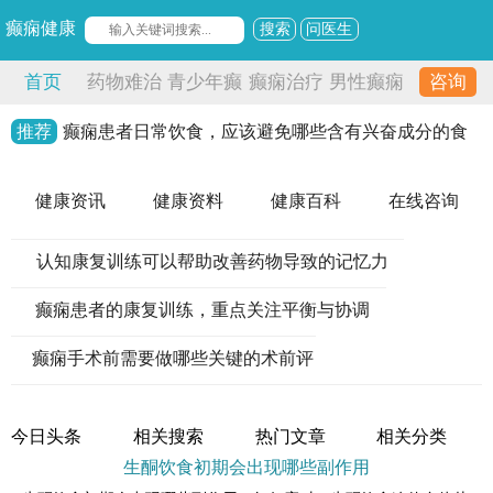
癫痫健康
搜索
问医生
首页
药物难治
青少年癫
癫痫治疗
男性癫痫
咨询
性癫痫
痫
推荐
癫痫患者日常饮食，应该避免哪些含有兴奋成分的食
物
健康资讯
健康资料
健康百科
在线咨询
认知康复训练可以帮助改善药物导致的记忆力
下降
癫痫患者的康复训练，重点关注平衡与协调
能力
癫痫手术前需要做哪些关键的术前评
估
今日头条
相关搜索
热门文章
相关分类
生酮饮食初期会出现哪些副作用