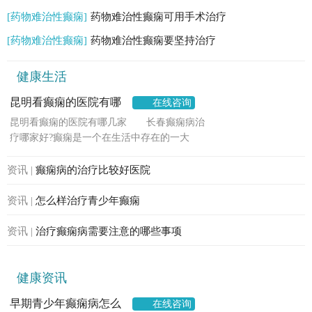
[药物难治性癫痫]
药物难治性癫痫可用手术治疗
[药物难治性癫痫]
药物难治性癫痫要坚持治疗
健康生活
昆明看癫痫的医院有哪
在线咨询
几家
昆明看癫痫的医院有哪几家 长春癫痫病治
疗哪家好?癫痫是一个在生活中存在的一大
资讯 |
癫痫病的治疗比较好医院
资讯 |
怎么样治疗青少年癫痫
资讯 |
治疗癫痫病需要注意的哪些事项
健康资讯
早期青少年癫痫病怎么
在线咨询