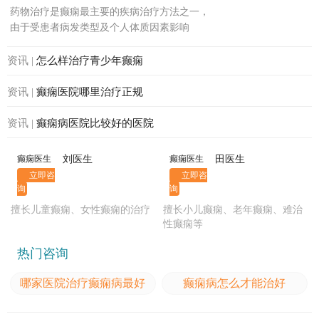
治疗
药物治疗是癫痫最主要的疾病治疗方法之一，
由于受患者病发类型及个人体质因素影响
资讯 |
怎么样治疗青少年癫痫
资讯 |
癫痫医院哪里治疗正规
资讯 |
癫痫病医院比较好的医院
癫痫医生
刘医生
癫痫医生
田医生
立即咨
立即咨
询
询
擅长儿童癫痫、女性癫痫的治疗
擅长小儿癫痫、老年癫痫、难治
性癫痫等
热门咨询
哪家医院治疗癫痫病最好
癫痫病怎么才能治好