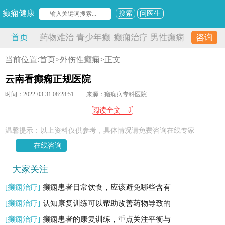
癫痫健康
搜索
问医生
首页
药物难治
青少年癫
癫痫治疗
男性癫痫
咨询
性癫痫
痫
当前位置:
首页
>
外伤性癫痫
>正文
云南看癫痫正规医院
时间：2022-03-31 08:28:51
来源：癫痫病专科医院
阅读全文 ⇩
温馨提示：以上资料仅供参考，具体情况请免费咨询在线专家
在线咨询
大家关注
[癫痫治疗]
癫痫患者日常饮食，应该避免哪些含有
[癫痫治疗]
认知康复训练可以帮助改善药物导致的
[癫痫治疗]
癫痫患者的康复训练，重点关注平衡与